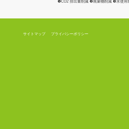
❶CO2 排出量削減 ❷廃棄物削減 ❸水使
サイトマップ
プライバシーポリシー