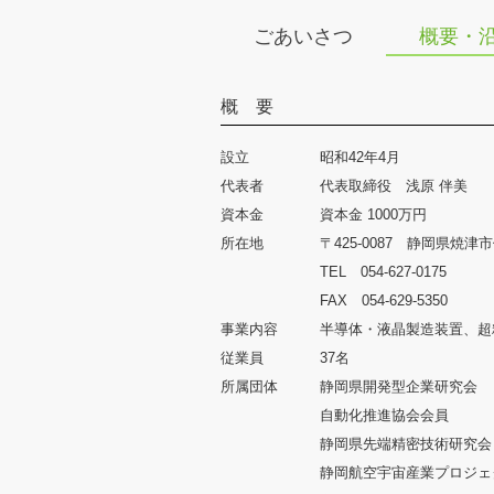
ごあいさつ
概要・
概 要
設立
昭和42年4月
代表者
代表取締役 浅原 伴美
資本金
資本金 1000万円
所在地
〒425-0087 静岡県焼津市
TEL 054-627-0175
FAX 054-629-5350
事業内容
半導体・液晶製造装置、超
従業員
37名
所属団体
静岡県開発型企業研究会
自動化推進協会会員
静岡県先端精密技術研究会
静岡航空宇宙産業プロジェク